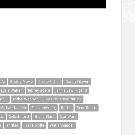
.A.
Buddy-Movie
Carrie Fisher
Danny Glover
llegale Waffen
Jeffrey Boam
Jennie Lew Tugend
on 3
Lethal Waepon 3 - Die Profis sind zurück
Michael Kamen
Pensionierung
Rache
Rene Russo
tiz
Selbstmord
Shane Black
Star Wars
s
Thriller
Trace Wolfe
Waffenhandel