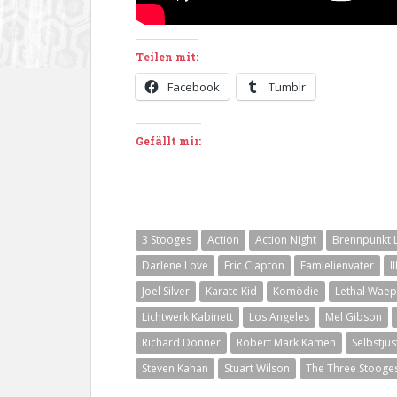
Teilen mit:
Facebook
Tumblr
Gefällt mir:
3 Stooges
Action
Action Night
Brennpunkt L
Darlene Love
Eric Clapton
Famielienvater
I
Joel Silver
Karate Kid
Komödie
Lethal Waep
Lichtwerk Kabinett
Los Angeles
Mel Gibson
Richard Donner
Robert Mark Kamen
Selbstjus
Steven Kahan
Stuart Wilson
The Three Stooge