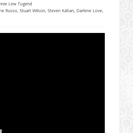
Jennie Lew Tugend
ne Russo, Stuart Wilson, Steven Kahan, Darlene Love,