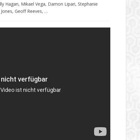
lly Hagan, Mikael Vega, Damon Lipari, Stephanie
 Jones, Geoff Reeves, …