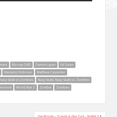
nment
Blu-ray/ DVD
Damon Lipari
Ed Quinn
Massimo Dobrovic
Matthew Carpenter
Navy Seals vs Zombies
Navy Seals. Navy Seals vs. Zombies
 Honoré
World War Z
Zombie
Zombies
Die Brücke – Transit in den Tod – Staffel 3