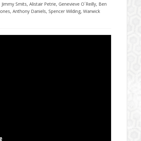
immy Smits, Alistair Petrie, Genevieve O´Reilly, Ben
 Jones, Anthony Daniels, Spencer Wilding, Warwick