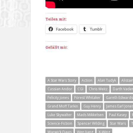
Teilen mit:
Facebook
Tumblr
Gefällt mir:
A Star Wars Story
Action
Alan Tudyk
Alistai
Cassian Andor
CGI
Chris Weitz
Darth Vade
Felicity Jones
Forest Whitaker
Gareth Edwards
Grand Moff Tarkin
Guy Henry
James Earl Jone
Luke Skywalter
Mads Mikkelsen
Paul Kasey
Science-Fiction
Spencer Wilding
Star Wars
T
Warwick Davis
Wen Jiang
X-Wing