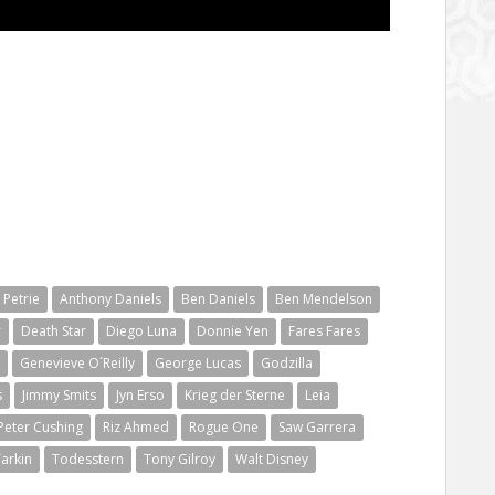
r Petrie
Anthony Daniels
Ben Daniels
Ben Mendelson
r
Death Star
Diego Luna
Donnie Yen
Fares Fares
Genevieve O´Reilly
George Lucas
Godzilla
s
Jimmy Smits
Jyn Erso
Krieg der Sterne
Leia
Peter Cushing
Riz Ahmed
Rogue One
Saw Garrera
arkin
Todesstern
Tony Gilroy
Walt Disney