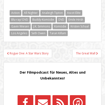
Action
All Nighter
Analeigh Tipton
Ascot Elite
Blu-ray/ DVD
Buddy-Komödie
DVD
Emile Hirsh
Gavin Wiesen
J.K. Simmons
Komödie
Kristen Schaal
Los Angeles
Seth Owen
Taran Killam
Beitragsnavigation
Rogue One: A Star Wars Story
The Great Wall
Der Filmpodcast für Neues, Altes und
Unbekanntes!