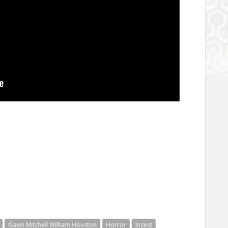
Gavin Mitchell William Houston
Horror
Inzest