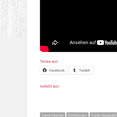
Teilen mit:
Facebook
Tumblr
Gefällt mir:
David Hayman
Ermittlungen
Fraser Sivewright