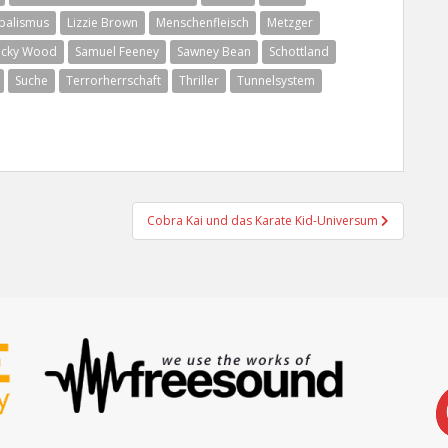
balismus
Lizzie Brown
Menschenfleisch
Metzger
icky Wood
Samuel Feeney
Sawney Bean
Schottland
Suche
Terrorherrschaft
Thriller
Tunnelsystem
Cobra Kai und das Karate Kid-Universum