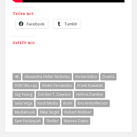
Teilen mit:
Facebook
Tumblr
Gefällt mir:
4K
Alexandra Heller-Nicholas
Arrow Video
Drama
DVD/ Blu-ray
Emilio Fernández
Frank Kowalski
Gig Young
Gordon T. Dawson
Helmut Dantine
Isela Vega
Koch Media
Krimi
Kris Kristofferson
Mediabook
Mike Siegel
Robert Webber
Sam Peckinpah
Thriller
Warren Oates