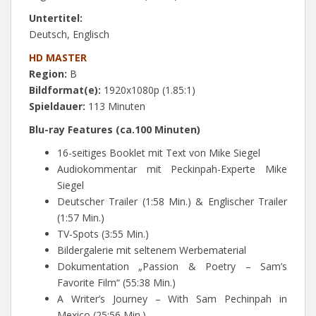
Untertitel:
Deutsch, Englisch
HD MASTER
Region:
B
Bildformat(e):
1920x1080p (1.85:1)
Spieldauer:
113 Minuten
Blu-ray Features (ca.100 Minuten)
16-seitiges Booklet mit Text von Mike Siegel
Audiokommentar mit Peckinpah-Experte Mike
Siegel
Deutscher Trailer (1:58 Min.) & Englischer Trailer
(1:57 Min.)
TV-Spots (3:55 Min.)
Bildergalerie mit seltenem Werbematerial
Dokumentation „Passion & Poetry – Sam’s
Favorite Film“ (55:38 Min.)
A Writer’s Journey – With Sam Pechinpah in
Mexico (25:56 Min.)