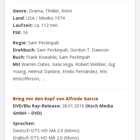
Genre:
Drama, Thriller, Krimi
Land:
USA / Mexiko 1974
Laufzeit:
ca. 112 min.
FSK:
16
Regie:
Sam Peckinpah
Drehbuch:
Sam Peckinpah, Gordon T. Dawson
Buch:
Frank Kowalski, Sam Peckinpah
Mit
Warren Oates, Isela Vega, Robert Webber, Gig
Young, Helmut Dantine, Emilio Fernández, Kris
Kristofferson, …
Bring mir den Kopf von Alfredo Garcia
DVD/Blu Ray-Release:
28.01.2016
(Koch Media
GmbH – DVD)
Sprachen:
Deutsch DTS-HD MA 2.0 (Mono)
Englisch DTS-HD MA 2.0 (Mono)