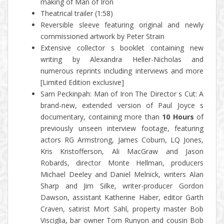
making of Man of Iron
Theatrical trailer (1:58)
Reversible sleeve featuring original and newly
commissioned artwork by Peter Strain
Extensive collector s booklet containing new
writing by Alexandra Heller-Nicholas and
numerous reprints including interviews and more
[Limited Edition exclusive]
Sam Peckinpah: Man of Iron The Director s Cut: A
brand-new, extended version of Paul Joyce s
documentary, containing more than
10 Hours
of
previously unseen interview footage, featuring
actors RG Armstrong, James Coburn, LQ Jones,
Kris Kristofferson, Ali MacGraw and Jason
Robards, director Monte Hellman, producers
Michael Deeley and Daniel Melnick, writers Alan
Sharp and Jim Silke, writer-producer Gordon
Dawson, assistant Katherine Haber, editor Garth
Craven, satirist Mort Sahl, property master Bob
Visciglia, bar owner Tom Runyon and cousin Bob