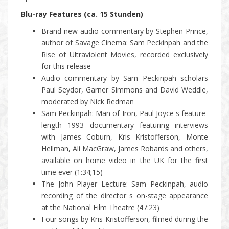
Blu-ray Features (ca. 15 Stunden)
Brand new audio commentary by Stephen Prince,
author of Savage Cinema: Sam Peckinpah and the
Rise of Ultraviolent Movies, recorded exclusively
for this release
Audio commentary by Sam Peckinpah scholars
Paul Seydor, Garner Simmons and David Weddle,
moderated by Nick Redman
Sam Peckinpah: Man of Iron, Paul Joyce s feature-
length 1993 documentary featuring interviews
with James Coburn, Kris Kristofferson, Monte
Hellman, Ali MacGraw, James Robards and others,
available on home video in the UK for the first
time ever (1:34;15)
The John Player Lecture: Sam Peckinpah, audio
recording of the director s on-stage appearance
at the National Film Theatre (47:23)
Four songs by Kris Kristofferson, filmed during the