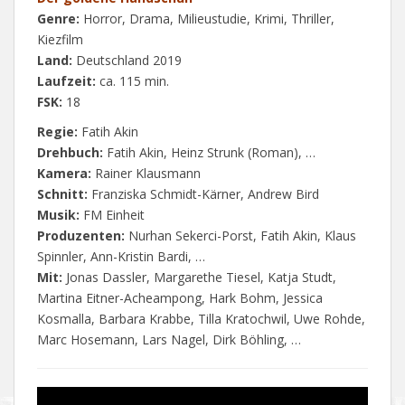
Genre:
Horror, Drama, Milieustudie, Krimi, Thriller,
Kiezfilm
Land:
Deutschland 2019
Laufzeit:
ca. 115 min.
FSK:
18
Regie:
Fatih Akin
Drehbuch:
Fatih Akin, Heinz Strunk (Roman), …
Kamera:
Rainer Klausmann
Schnitt:
Franziska Schmidt-Kärner, Andrew Bird
Musik:
FM Einheit
Produzenten:
Nurhan Sekerci-Porst, Fatih Akin, Klaus
Spinnler, Ann-Kristin Bardi, …
Mit:
Jonas Dassler, Margarethe Tiesel, Katja Studt,
Martina Eitner-Acheampong, Hark Bohm, Jessica
Kosmalla, Barbara Krabbe, Tilla Kratochwil, Uwe Rohde,
Marc Hosemann, Lars Nagel, Dirk Böhling, …