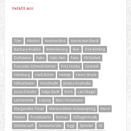
Gefällt mir:
70er
Alkohol
Andrew Bird
Ann-Kristin Bardi
Barbara Krabbe
Behinderung
Bier
Dirk Böhling
Duftsteine
FaKo
Fatih Akin
Fiete
FM Einheit
Franziska Schmidt-Kärner
Fritz Honka
Gestank
Hamburg
Hark Bohm
Heintje
Heinz Strunk
Hilfsarbeiter
Huschhalle
Jessica Kosmalla
Jonas Dassler
Katja Studt
Korn
Lars Nagel
Leichenteile
Leipzig
Marc Hosemann
Margarethe Tiesel
Martina Eitner-Acheampong
Mord
Nutten
Prostituierte
Roman
Schlagermusik
Schmiersuff
Serienmörder
Siggi
Spinnler
SS