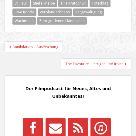
St. Pauli
Stiefelkneipe
Tilla Kratochwil
Totschlag
Uwe Rohde
Verblendschnaps
Vergewaltigung
Wachmann
Zum goldenen Handschuh
Beitragsnavigation
Annihilation – Auslöschung
The Favourite – Intrigen und Irsinn
Der Filmpodcast für Neues, Altes und
Unbekanntes!