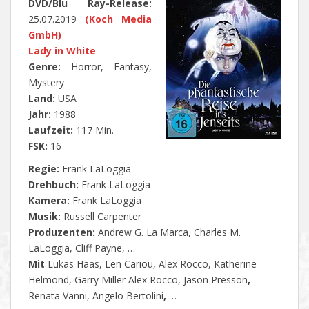
DVD/Blu Ray-Release:
25.07.2019
(Koch Media
GmbH)
Lady in White
Genre:
Horror, Fantasy,
Mystery
Land:
USA
Jahr:
1988
Laufzeit:
117 Min.
FSK:
16
Regie:
Frank LaLoggia
Drehbuch:
Frank LaLoggia
Kamera:
Frank LaLoggia
Musik:
Russell Carpenter
Produzenten:
Andrew G. La Marca, Charles M.
LaLoggia, Cliff Payne, …
Mit
Lukas Haas, Len Cariou, Alex Rocco, Katherine
Helmond, Garry Miller Alex Rocco, Jason Presson
,
Renata Vanni, Angelo Bertolini
,
…