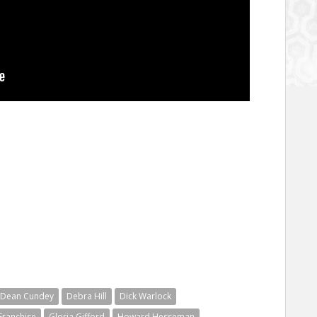
Dean Cundey
Debra Hill
Dick Warlock
Franchise
Gloria Gifford
Howard Hesseman