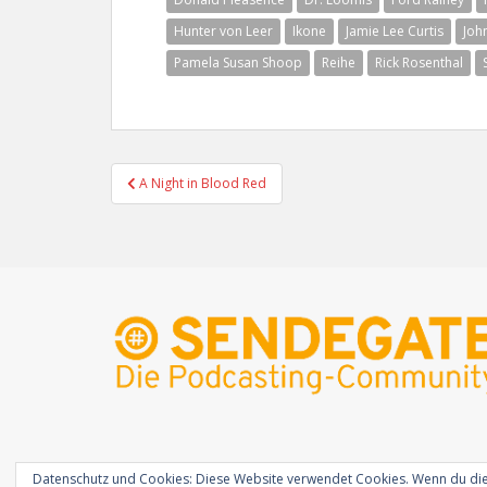
Hunter von Leer
Ikone
Jamie Lee Curtis
Joh
Pamela Susan Shoop
Reihe
Rick Rosenthal
Beitragsnavigation
A Night in Blood Red
Datenschutz und Cookies: Diese Website verwendet Cookies. Wenn du die