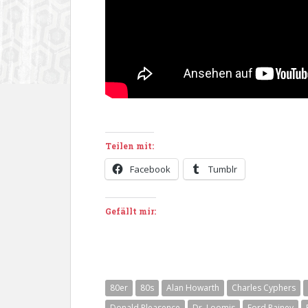
Teilen mit:
Facebook
Tumblr
Gefällt mir:
80er
80s
Alan Howarth
Charles Cyphers
Donald Pleasence
Dr. Loomis
Ford Rainey