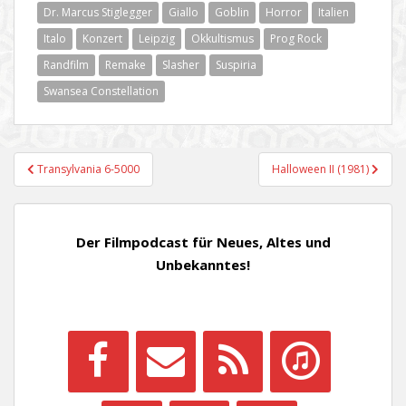
Dr. Marcus Stiglegger
Giallo
Goblin
Horror
Italien
Italo
Konzert
Leipzig
Okkultismus
Prog Rock
Randfilm
Remake
Slasher
Suspiria
Swansea Constellation
Beitragsnavigation
Transylvania 6-5000
Halloween II (1981)
Der Filmpodcast für Neues, Altes und
Unbekanntes!