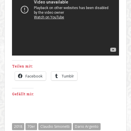
Teilen mit:
Facebook
Tumblr
Gefällt mir:
2018
70er
Claudio Simonetti
Dario Argento