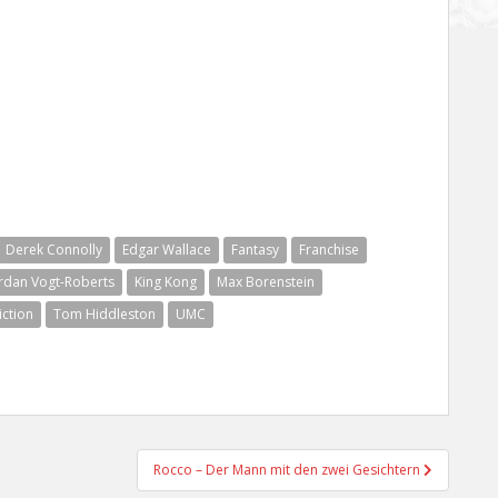
Derek Connolly
Edgar Wallace
Fantasy
Franchise
rdan Vogt-Roberts
King Kong
Max Borenstein
iction
Tom Hiddleston
UMC
Rocco – Der Mann mit den zwei Gesichtern