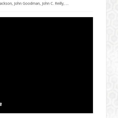
ackson, John Goodman, John C. Reilly, …