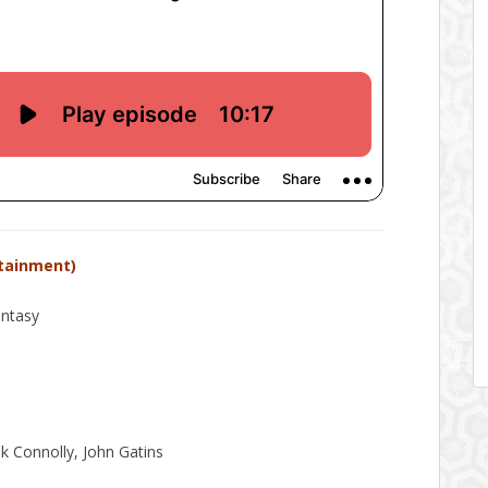
rtainment)
antasy
k Connolly, John Gatins