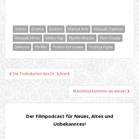
Action
Drama
Eastern
Martial Arts
Masaaki Daimon
Masaaki Hirao
Meiko Kaji
Myoko Akazaa
Nori Osada
Samurai
Thriller
Toshio Kurosawa
Toshiya Fujita
Beitragsnavigation
Die Todeskarten des Dr. Schreck
Manchmal kommen sie wieder
Der Filmpodcast für Neues, Altes und
Unbekanntes!