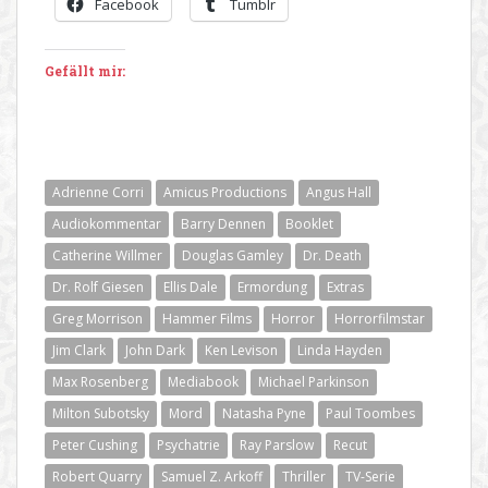
Facebook
Tumblr
Gefällt mir:
Adrienne Corri
Amicus Productions
Angus Hall
Audiokommentar
Barry Dennen
Booklet
Catherine Willmer
Douglas Gamley
Dr. Death
Dr. Rolf Giesen
Ellis Dale
Ermordung
Extras
Greg Morrison
Hammer Films
Horror
Horrorfilmstar
Jim Clark
John Dark
Ken Levison
Linda Hayden
Max Rosenberg
Mediabook
Michael Parkinson
Milton Subotsky
Mord
Natasha Pyne
Paul Toombes
Peter Cushing
Psychatrie
Ray Parslow
Recut
Robert Quarry
Samuel Z. Arkoff
Thriller
TV-Serie