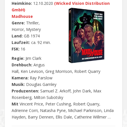
Heimkino:
12.10.2020
(
Wicked Vision Distribution
GmbH
)
Madhouse
Genre:
Thriller,
Horror, Mystery
Land:
GB 1974
Laufzeit:
ca. 92 min.
FSK:
16
Regie:
Jim Clark
Drehbuch:
Angus
Hall, Ken Levison, Greg Morrison, Robert Quarry
Kamera:
Ray Parslow
Musik:
Douglas Gamley
Produzenten:
Samuel Z. Arkoff, John Dark, Max
Rosenberg, Milton Subotsky
Mit
Vincent Price, Peter Cushing, Robert Quarry,
Adrienne Corri, Natasha Pyne, Michael Parkinson, Linda
Hayden, Barry Dennen, Ellis Dale, Catherine Willmer …