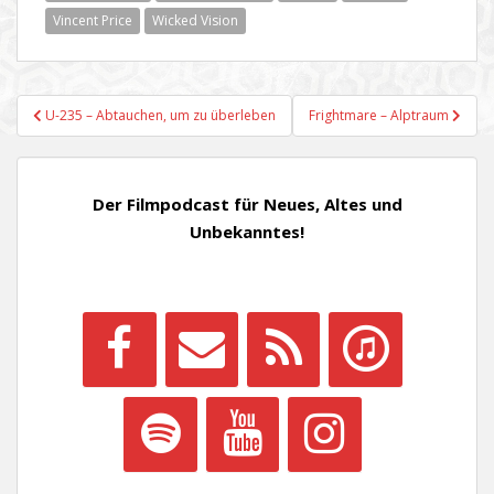
Vincent Price
Wicked Vision
Beitragsnavigation
U-235 – Abtauchen, um zu überleben
Frightmare – Alptraum
Der Filmpodcast für Neues, Altes und
Unbekanntes!