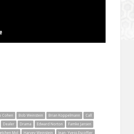
b Cohen
Bob Weinstein
Brian Koppelmann
Call
Dealer
Drama
Edward Norton
Famke Jansen
etchen Mol
Harvey Weinstein
Jean- Yvess Escoffier