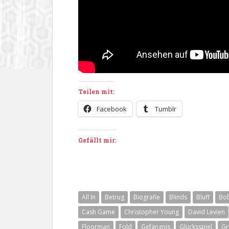
Teilen mit:
Facebook
Tumblr
Gefällt mir:
All In
Betrug
Biografie
Blinds
Bluff
Bo
Cash Game
Christopher Young
David Levien
Floorman
Fold
Gefängnis
Glücksspiel
Gr