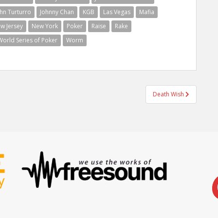
hn Turturro
Johnny Chan
KGB
Las Vegas
Mafia
w Jersey
New York
Poker
Raise
Rake
World Series of Poker
Worm
Death Wish