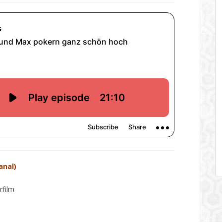
anal)
rfilm