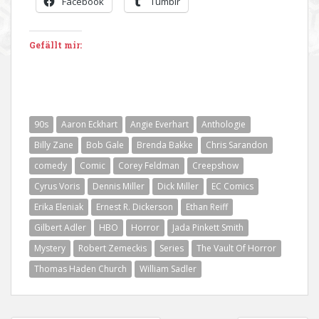
Facebook
Tumblr
Gefällt mir:
90s
Aaron Eckhart
Angie Everhart
Anthologie
Billy Zane
Bob Gale
Brenda Bakke
Chris Sarandon
comedy
Comic
Corey Feldman
Creepshow
Cyrus Voris
Dennis Miller
Dick Miller
EC Comics
Erika Eleniak
Ernest R. Dickerson
Ethan Reiff
Gilbert Adler
HBO
Horror
Jada Pinkett Smith
Mystery
Robert Zemeckis
Series
The Vault Of Horror
Thomas Haden Church
William Sadler