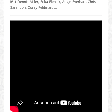
Mit
Dennis Miller, Erika Eleniak, Angie Everhart, Chris
Sarandon, Corey Feldman, …