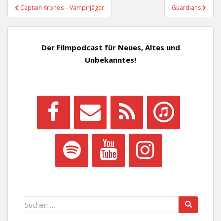
Beitragsnavigation
Captain Kronos – Vampirjäger
Guardians
Der Filmpodcast für Neues, Altes und
Unbekanntes!
Suchen
nach: