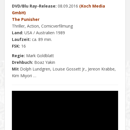
DVD/Blu Ray-Release:
08.09.2016
(Koch Media
GmbH)
The Punisher
Thriller, Action, Comicverfilmung
Land:
USA / Australien 1989
Laufzeit:
ca. 89 min.
FSK:
16
Regie:
Mark Goldblatt
Drehbuch:
Boaz Yakin
Mit
Dolph Lundgren, Louise Gossett Jr., Jereon Krabbe,
Kim Miyori …