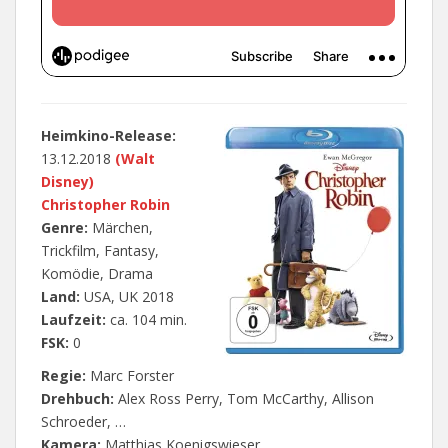
Heimkino-Release:
13.12.2018
(Walt
Disney)
Christopher Robin
Genre:
Märchen,
Trickfilm, Fantasy,
Komödie, Drama
Land:
USA, UK 2018
Laufzeit:
ca. 104 min.
FSK:
0
Regie:
Marc Forster
Drehbuch:
Alex Ross Perry, Tom McCarthy, Allison
Schroeder, …
Kamera:
Matthias Koenigswieser