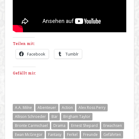
Teilen mit:
Facebook
Tumblr
Gefällt mir:
A.A. Milne
Abenteuer
Action
Alex Ross Perry
Allison Schroeder
Bär
Brigham Taylor
Bronte Carmichael
Drama
Ernest Shepard
Erwachsen
Ewan McGregor
Fantasy
Ferkel
Freunde
Gefährten