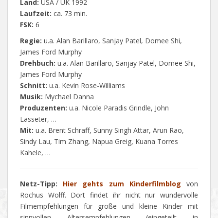
Land:
USA / UK 1992
Laufzeit:
ca. 73 min.
FSK:
6
Regie:
u.a. Alan Barillaro, Sanjay Patel, Domee Shi,
James Ford Murphy
Drehbuch:
u.a. Alan Barillaro, Sanjay Patel, Domee Shi,
James Ford Murphy
Schnitt:
u.a. Kevin Rose-Williams
Musik:
Mychael Danna
Produzenten:
u.a. Nicole Paradis Grindle, John
Lasseter, …
Mit:
u.a. Brent Schraff, Sunny Singh Attar, Arun Rao,
Sindy Lau, Tim Zhang, Napua Greig, Kuana Torres
Kahele, …
Netz-Tipp:
Hier gehts zum Kinderfilmblog
von
Rochus Wolff. Dort findet ihr nicht nur wundervolle
Filmempfehlungen für große und kleine Kinder mit
sinnvollen Altersempfehlungen (eingeteilt in