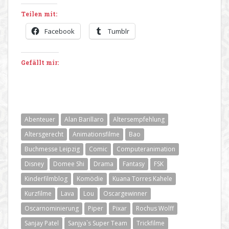
Teilen mit:
Facebook
Tumblr
Gefällt mir:
Abenteuer
Alan Barillaro
Altersempfehlung
Altersgerecht
Animationsfilme
Bao
Buchmesse Leipzig
Comic
Computeranimation
Disney
Domee Shi
Drama
Fantasy
FSK
Kinderfilmblog
Komödie
Kuana Torres Kahele
Kurzfilme
Lava
Lou
Oscargewinner
Oscarnominierung
Piper
Pixar
Rochus Wolff
Sanjay Patel
Sanjya`s Super Team
Trickfilme