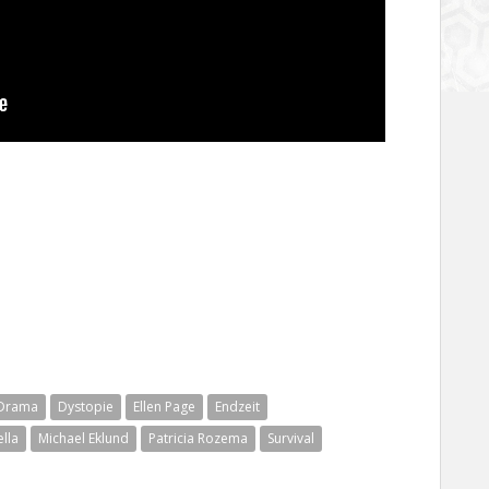
Drama
Dystopie
Ellen Page
Endzeit
lla
Michael Eklund
Patricia Rozema
Survival