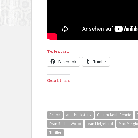
Teilen mit:
Facebook
Tumblr
Gefällt mir:
Action
Ausdruckstanz
Callum Keith Rennie
Evan Rachel Wood
Jean Helgeland
Max Minghe
Thriller