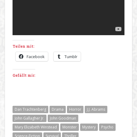
Teilen mit:
Facebook
Tumblr
Gefällt mir:
Dan Trachtenberg
Drama
Horror
J.J. Abrams
John Gallagher Jr.
John Goodman
Mary Elizabeth Winstead
Monster
Mystery
Psycho
Science-Fiction
Survival
Thriller