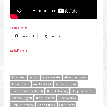
Teilen mit:
Facebook
Tumblr
Gefällt mir:
Abenteuer
Action
Alan Silvestri
Alexander Beyer
Amber Frank
Annika Blendl
Anthony Russo
Benedict Cumberbatch
Benedict Wong
Benjamin Sadler
Bibiana Beglau
Black Panther
Black Widow
Branko Tomovic
Carlo Ljubek
Chris Evans