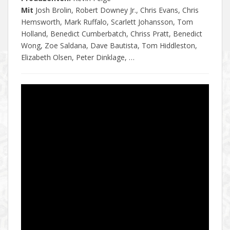
Mit
Josh Brolin, Robert Downey Jr., Chris Evans, Chris
Hemsworth, Mark Ruffalo, Scarlett Johansson, Tom
Holland, Benedict Cumberbatch, Chriss Pratt, Benedict
Wong, Zoe Saldana, Dave Bautista, Tom Hiddleston,
Elizabeth Olsen, Peter Dinklage, …