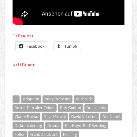
Teilen mit:
Facebook
Tumblr
Gefällt mir:
...
Adaption
Andy Dufresne
Ausbruch
Bester Film aller Zeiten
Bob Gunton
Brian Libby
Clancy Brown
David Proval
David V. Lester
Der Nebel
Diskriminierung
Drama
Ellis Boyd 'Red' Redding
Folter
Frank Darabont
Frühling