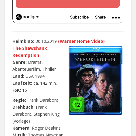
Heimkino:
30.10.2019
(Warner Home Video)
The Shawshank
Redemption
Genre:
Drama,
Abenteuerfilm, Thriller
Land:
USA 1994
Laufzeit:
ca. 142 min.
FSK:
16
Regie:
Frank Darabont
Drehbuch:
Frank
Darabont
,
Stephen King
(Vorlage)
Kamera:
Roger Deakins
Musik:
Thomas Newman