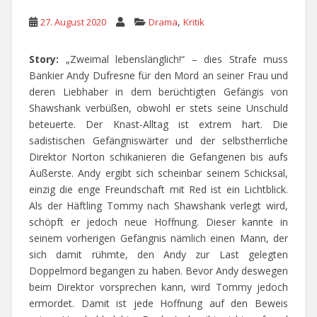
,
27. August 2020
Drama
Kritik
Story:
„Zweimal lebenslänglich!“ – dies Strafe muss
Bankier Andy Dufresne für den Mord an seiner Frau und
deren Liebhaber in dem berüchtigten Gefängis von
Shawshank verbüßen, obwohl er stets seine Unschuld
beteuerte. Der Knast-Alltag ist extrem hart. Die
sadistischen Gefängniswärter und der selbstherrliche
Direktor Norton schikanieren die Gefangenen bis aufs
Äußerste. Andy ergibt sich scheinbar seinem Schicksal,
einzig die enge Freundschaft mit Red ist ein Lichtblick.
Als der Häftling Tommy nach Shawshank verlegt wird,
schöpft er jedoch neue Hoffnung. Dieser kannte in
seinem vorherigen Gefängnis nämlich einen Mann, der
sich damit rühmte, den Andy zur Last gelegten
Doppelmord begangen zu haben. Bevor Andy deswegen
beim Direktor vorsprechen kann, wird Tommy jedoch
ermordet. Damit ist jede Hoffnung auf den Beweis