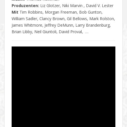
Produzenten:
Liz Glotzer, Niki Marvin , David V. Lester
Mit
Tim Robbins, Morgan Freeman, Bob Gunton,
William Sadler, Clancy Brown, Gil Bellows, Mark Rolston,
James Whitmore, Jeffrey DeMunn, Larry Brandenburg,
Brian Libby, Neil Giuntoli, David Proval, …