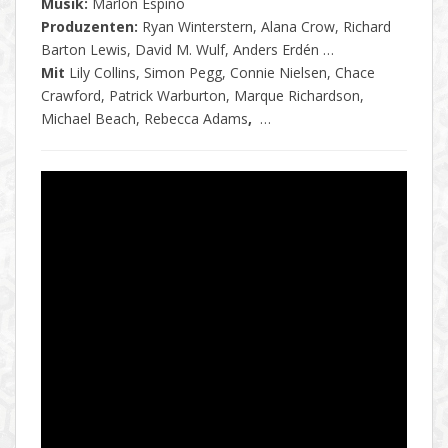
Musik:
Marlon Espino
Produzenten:
Ryan Winterstern, Alana Crow, Richard
Barton Lewis, David M. Wulf, Anders Erdén …
Mit
Lily Collins, Simon Pegg, Connie Nielsen, Chace
Crawford, Patrick Warburton, Marque Richardson,
Michael Beach, Rebecca Adams
,
…