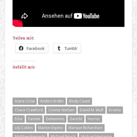
Teilen mit:
Facebook
Tumblr
Gefällt mir:
Alana Crow
Anders Erdén
Body-Count
Chace Crawford
Connie Nielsen
David M. Wulf
Drama
Erbe
Familie
Geheimnis
Gericht
Horror
Lily Collins
Marlon Espino
Marque Richardson
Matthew Kennedy
Michael Beach
Michael Merriman