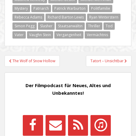
Mystery
Patriarch
Patrick Warburton
Politfamilie
Rebecca Adams
Richard Barton Lewis
Ryan Winterstern
Simon Pegg
Slasher
Staatsanwältin
Thriller
Tod
Vater
Vaughn Stein
Vergangenheit
Vermächtnis
Beitragsnavigation
The Wolf of Snow Hollow
Tatort – Unsichtbar
Der Filmpodcast für Neues, Altes und
Unbekanntes!