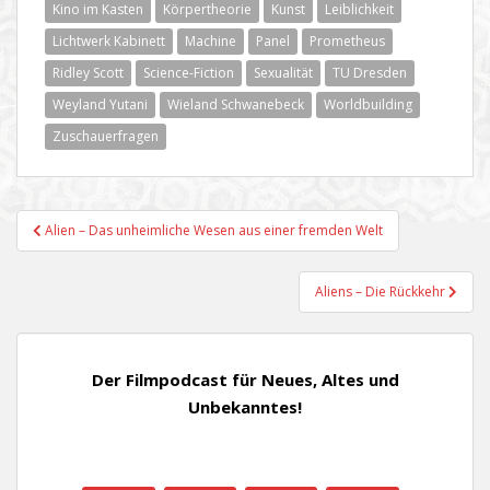
Kino im Kasten
Körpertheorie
Kunst
Leiblichkeit
Lichtwerk Kabinett
Machine
Panel
Prometheus
Ridley Scott
Science-Fiction
Sexualität
TU Dresden
Weyland Yutani
Wieland Schwanebeck
Worldbuilding
Zuschauerfragen
Beitragsnavigation
Alien – Das unheimliche Wesen aus einer fremden Welt
Aliens – Die Rückkehr
Der Filmpodcast für Neues, Altes und
Unbekanntes!