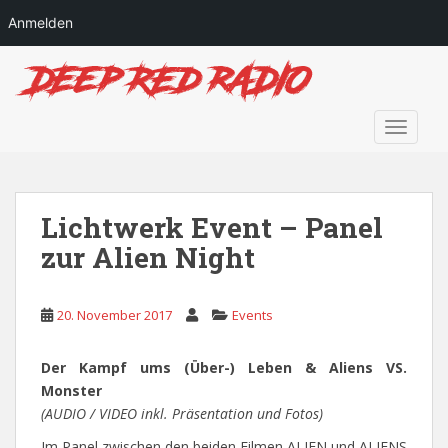
Anmelden
S
k
i
p
TOGGLE
t
o
m
a
Lichtwerk Event – Panel
i
zur Alien Night
n
c
o
20. November 2017
Events
n
t
Der Kampf ums (Über-) Leben & Aliens VS.
e
Monster
n
(AUDIO / VIDEO inkl. Präsentation und Fotos)
t
Im Panel zwischen den beiden Filmen ALIEN und ALIENS