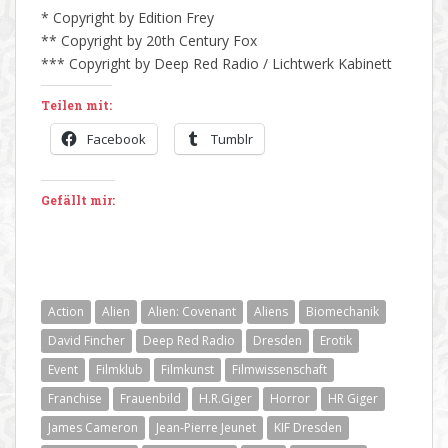
* Copyright by Edition Frey
** Copyright by 20th Century Fox
*** Copyright by Deep Red Radio / Lichtwerk Kabinett
Teilen mit:
Facebook
Tumblr
Gefällt mir:
Action
Alien
Alien: Covenant
Aliens
Biomechanik
David Fincher
Deep Red Radio
Dresden
Erotik
Event
Filmklub
Filmkunst
Filmwissenschaft
Franchise
Frauenbild
H.R.Giger
Horror
HR Giger
James Cameron
Jean-Pierre Jeunet
KIF Dresden