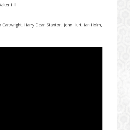
lter Hill
 Cartwright, Harry Dean Stanton, John Hurt, Ian Holm,