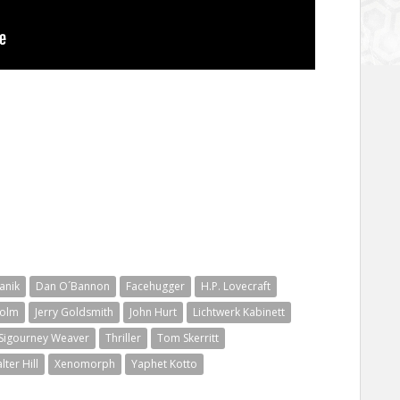
anik
Dan O´Bannon
Facehugger
H.P. Lovecraft
Holm
Jerry Goldsmith
John Hurt
Lichtwerk Kabinett
Sigourney Weaver
Thriller
Tom Skerritt
lter Hill
Xenomorph
Yaphet Kotto