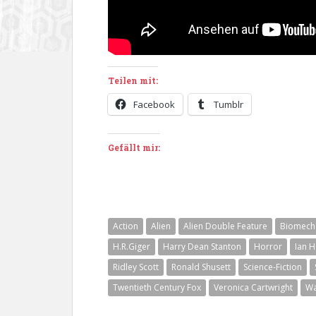
Teilen mit:
Facebook
Tumblr
Gefällt mir:
Action
Alien
Alien Double Feature
Biomech
H.R.Giger
Harry Dean Stanton
Horror
Ian 
Ridley Scott
Ronald Shusett
Science-Fiction
Twentieth Century Fox
Veronica Cartwright
Wa