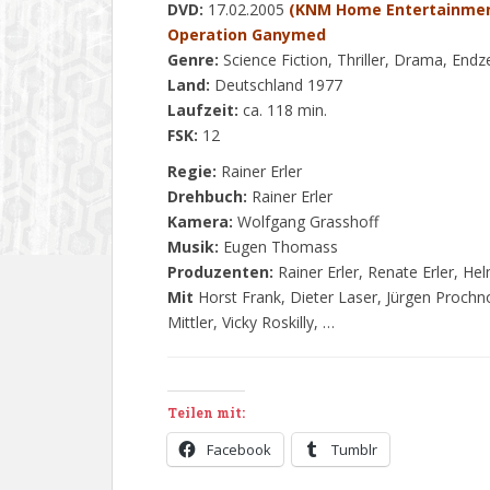
DVD:
17.02.2005
(KNM Home Entertainme
Operation Ganymed
Genre:
Science Fiction, Thriller, Drama, Endze
Land:
Deutschland 1977
Laufzeit:
ca. 118 min.
FSK:
12
Regie:
Rainer Erler
Drehbuch:
Rainer Erler
Kamera:
Wolfgang Grasshoff
Musik:
Eugen Thomass
Produzenten:
Rainer Erler, Renate Erler, He
Mit
Horst Frank, Dieter Laser, Jürgen Prochn
Mittler, Vicky Roskilly, …
Teilen mit:
Facebook
Tumblr