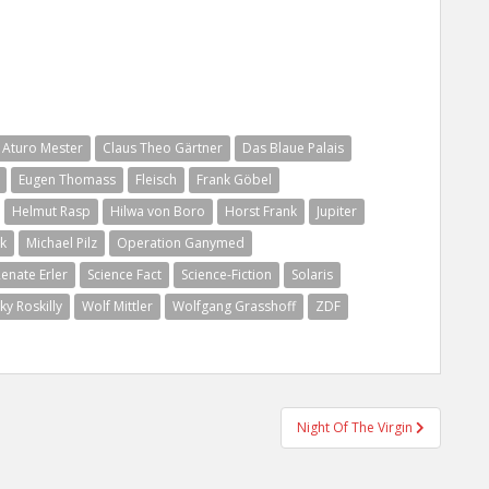
Aturo Mester
Claus Theo Gärtner
Das Blaue Palais
Eugen Thomass
Fleisch
Frank Göbel
Helmut Rasp
Hilwa von Boro
Horst Frank
Jupiter
k
Michael Pilz
Operation Ganymed
enate Erler
Science Fact
Science-Fiction
Solaris
ky Roskilly
Wolf Mittler
Wolfgang Grasshoff
ZDF
Night Of The Virgin