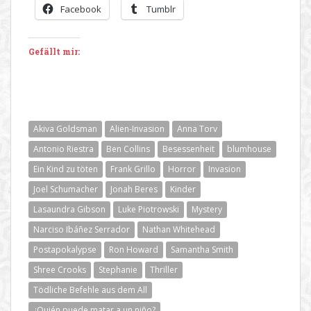
Facebook
Tumblr
Gefällt mir:
Akiva Goldsman
Alien-Invasion
Anna Torv
Antonio Riestra
Ben Collins
Besessenheit
blumhouse
Ein Kind zu töten
Frank Grillo
Horror
Invasion
Joel Schumacher
Jonah Beres
Kinder
Lasaundra Gibson
Luke Piotrowski
Mystery
Narciso Ibáñez Serrador
Nathan Whitehead
Postapokalypse
Ron Howard
Samantha Smith
Shree Crooks
Stephanie
Thriller
Tödliche Befehle aus dem All
¿Quién puede matar a un niño?