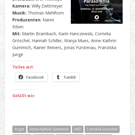
Kamera:
Willy Dettmeyer
Musik:
Thomas Mehlhorn
Produzenten
: Nanni
Erben
Mit:
Martin Brambach, Karin Hanczewski, Cornelia
Gröschel, Hannah Schiller, Wanja Mues, Anne-Kathrin
Gummich, Rainer Reiners, Jonas Fürstenau, Franziska
Junge
Teilen mit:
Facebook
Tumblr
Gefällt mir:
Angst
Anne-Kathrin Gummich
ARD
Cornelia Gröschel