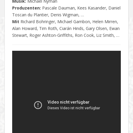
Musik:
Michael Nyman
Produzenten:
Pascale Dauman, Kees Kasander, Daniel
Toscan du Plantier, Denis Wigman, …
Mit
Richard Bohringer, Michael Gambon, Helen Mirren,
Alan Howard, Tim Roth, Ciarán Hinds, Gary Olsen, Ewan
Stewart, Roger Ashton-Griffiths, Ron Cook, Liz Smith, …