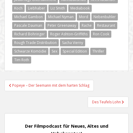
Koch
Liebhaber
Liz Smith
Mediabook
Michael Gambon
Michael Nyman
Mord
Nebenbuhler
Pascale Dauman
Peter Greenaway
Rache
Restaurant
Richard Bohringer
Roger Ashton-Griffiths
Ron Cook
Rough Trade Distribution
Sacha Vierny
Schwarze Komödie
Sex
Special Edition
Thriller
Tim Roth
Beitragsnavigation
Popeye – Der Seemann mit dem harten Schlag
Des Teufels Lohn
Der Filmpodcast für Neues, Altes und