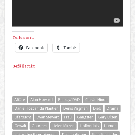
Teilen mit:
Facebook
Tumblr
Gefällt mir:
Affäre
Alan Howard
Blu-ray/ DVD
Ciarán Hinds
Daniel Toscan du Plantier
Denis Wigman
Dieb
Drama
Eifersucht
Ewan Stewart
Frau
Gangster
Gary Olsen
Gewalt
Gourmet
Helen Mirren
Hollondais
Humor
Justbridge Entertainment
Kannibalismus
Kees Kasander