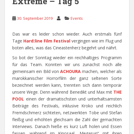
Extreme – Tag 5
30. September 2019
Events
Das war es leider schon wieder. Auch erstmals fünf
Tage
Hard:line Film Festival
vergingen wie im Flug und
boten alles, was das Cineastenherz begehrt und nährt.
So bot der Sonntag wieder ein reichhaltiges Programm
für das Team. Konnten wir uns zunächst noch alle
gemeinsam ein Bild von
ACHOURA
machen, welcher als
marokkanischer Horrorfilm der ganz seltenen Sorte
bezeichnet werden kann, trennten sich dann temporär
unsere Wege. Denn während Benedikt und Max mit
THE
POOL
einen der dramatischsten und unterhaltsamsten
Beiträge des Festivals, inklusive Kroko und reichlich
Fremdschmerz sichteten, netzwerkten Tobe und Stefan
fleißig und erhöhten gleichsam die Zahl der gemachten
Interviews. Danach hieße es kurz Luft holen und Essen
fassen, während im Kinosaal „Megasuri“ mit ihren