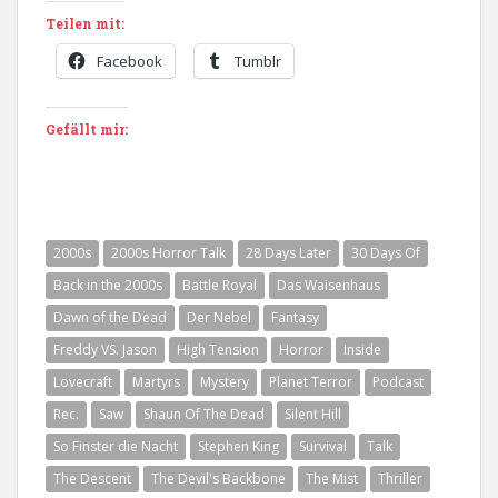
Teilen mit:
Facebook
Tumblr
Gefällt mir:
2000s
2000s Horror Talk
28 Days Later
30 Days Of
Back in the 2000s
Battle Royal
Das Waisenhaus
Dawn of the Dead
Der Nebel
Fantasy
Freddy VS. Jason
High Tension
Horror
Inside
Lovecraft
Martyrs
Mystery
Planet Terror
Podcast
Rec.
Saw
Shaun Of The Dead
Silent Hill
So Finster die Nacht
Stephen King
Survival
Talk
The Descent
The Devil's Backbone
The Mist
Thriller