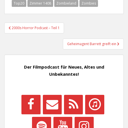
Top20
Zimmer 1408
Zombieland
Zombies
Beitragsnavigation
2000s Horror Podcast – Teil 1
Geheimagent Barrett greift ein
Der Filmpodcast für Neues, Altes und
Unbekanntes!