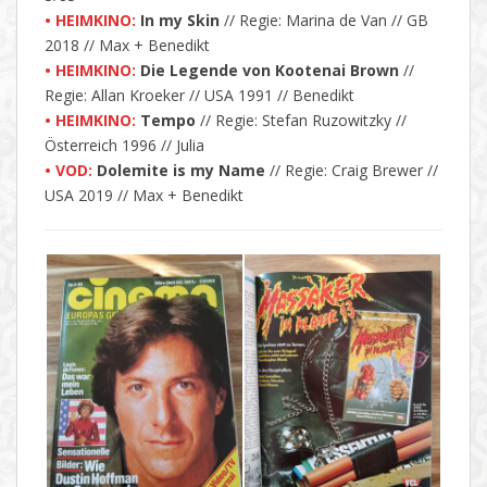
• HEIMKINO:
In my Skin
// Regie: Marina de Van // GB
2018 // Max + Benedikt
• HEIMKINO:
Die Legende von Kootenai Brown
//
Regie: Allan Kroeker // USA 1991 // Benedikt
• HEIMKINO:
Tempo
// Regie: Stefan Ruzowitzky //
Österreich 1996 // Julia
• VOD:
Dolemite is my Name
// Regie: Craig Brewer //
USA 2019 // Max + Benedikt