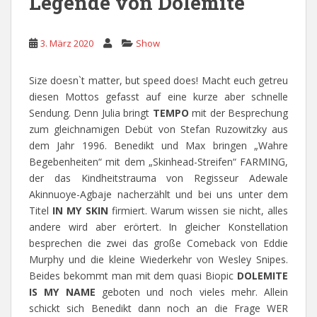
Legende von Dolemite
3. März 2020
Show
Size doesn`t matter, but speed does! Macht euch getreu
diesen Mottos gefasst auf eine kurze aber schnelle
Sendung. Denn Julia bringt
TEMPO
mit der Besprechung
zum gleichnamigen Debüt von Stefan Ruzowitzky aus
dem Jahr 1996. Benedikt und Max bringen „Wahre
Begebenheiten“ mit dem „Skinhead-Streifen“ FARMING,
der das Kindheitstrauma von Regisseur Adewale
Akinnuoye-Agbaje nacherzählt und bei uns unter dem
Titel
IN MY SKIN
firmiert. Warum wissen sie nicht, alles
andere wird aber erörtert. In gleicher Konstellation
besprechen die zwei das große Comeback von Eddie
Murphy und die kleine Wiederkehr von Wesley Snipes.
Beides bekommt man mit dem quasi Biopic
DOLEMITE
IS MY NAME
geboten und noch vieles mehr. Allein
schickt sich Benedikt dann noch an die Frage WER