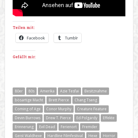
Teilen mit:
Facebook
Tumblr
Gefällt mir:
80er
80s
Amerika
Azie Tesfai
Besitznahme
bösartige Macht
Brett Pierce
Chang Tseng
Coming of Age
Conor Murphy
Creature Feature
Devin Burrows
Drew T. Pierce
Ed Polgardy
Effekte
Erinnerung
Evil Dead
Ferienort
Fremder
Geist Waldhexe
Hardline Filmfestival
Hexe
Horror