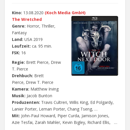
Kino:
13.08.2020
(Koch Media GmbH)
The Wretched
Genre:
Horror, Thriller,
Fantasy
Land:
USA 2019
Laufzeit:
ca. 95 min.
FSK:
16
Regie:
Brett Pierce, Drew
T. Pierce
Drehbuch:
Brett
Pierce, Drew T. Pierce
Kamera:
Matthew Irving
Musik:
Jacob Bunton
Produzenten:
Travis Cultreri, Willis King, Ed Polgardy,
Lanier Porter, Leman Porter, Chang Tseng, …
Mit:
John-Paul Howard, Piper Curda, Jamison Jones,
Azie Tesfai, Zarah Mahler, Kevin Bigley, Richard Ellis, …