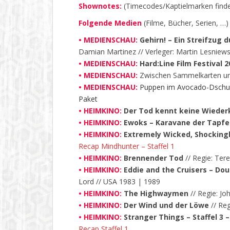
Shownotes:
(Timecodes/Kaptielmarken findet
Folgende Medien
(Filme, Bücher, Serien, …
• MEDIENSCHAU:
Gehirn! – Ein Streifzug 
Damian Martinez // Verleger: Martin Lesnie
• MEDIENSCHAU:
Hard:Line Film Festival 2
• MEDIENSCHAU:
Zwischen Sammelkarten und
• MEDIENSCHAU:
Puppen im Avocado-Dschung
Paket
• HEIMKINO:
Der Tod kennt keine Wieder
• HEIMKINO:
Ewoks – Karavane der Tapfe
• HEIMKINO:
Extremely Wicked, Shockingly
Recap Mindhunter – Staffel 1
• HEIMKINO:
Brennender Tod
// Regie: Ter
• HEIMKINO:
Eddie and the Cruisers – Dou
Lord // USA 1983 | 1989
• HEIMKINO:
The Highwaymen
// Regie: J
• HEIMKINO:
Der Wind und der Löwe
// Reg
• HEIMKINO:
Stranger Things – Staffel 3 
Recap Staffel 1