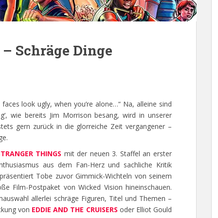
– Schräge Dinge
 faces look ugly, when you’re alone…“ Na, alleine sind
räg‘, wie bereits Jim Morrison besang, wird in unserer
ets gern zurück in die glorreiche Zeit vergangener –
ge.
STRANGER THINGS
mit der neuen 3. Staffel an erster
 Enthusiasmus aus dem Fan-Herz und sachliche Kritik
räsentiert Tobe zuvor Gimmick-Wichteln von seinem
oße Film-Postpaket von Wicked Vision hineinschauen.
mauswahl allerlei schräge Figuren, Titel und Themen –
eckung von
EDDIE AND THE CRUISERS
oder Elliot Gould