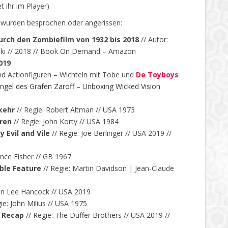
 ihr im Player)
) wurden besprochen oder angerissen:
durch den Zombiefilm von 1932 bis 2018
// Autor:
wski // 2018 // Book On Demand – Amazon
019
 Actionfiguren – Wichteln mit Tobe und
De Toyboys
el des Grafen Zaroff – Unboxing Wicked Vision
kehr
// Regie: Robert Altman // USA 1973
ren
// Regie: John Korty // USA 1984
 Evil and Vile
// Regie: Joe Berlinger // USA 2019 //
ence Fisher // GB 1967
ble Feature
// Regie: Martin Davidson | Jean-Claude
ohn Lee Hancock // USA 2019
ie:
John Milius
// USA 1975
– Recap
// Regie: The Duffer Brothers // USA 2019 //