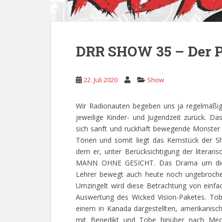
DRR SHOW 35 – Der P
22. Juli 2020
Show
Wir Radionauten begeben uns ja regelmäßi
jeweilige Kinder- und Jugendzeit zurück. D
sich sanft und ruckhaft bewegende Monster s
Tönen und somit liegt das Kernstück der S
dem er, unter Berücksichtigung der literar
MANN OHNE GESICHT. Das Drama um die F
Lehrer bewegt auch heute noch ungebrochen
Umzingelt wird diese Betrachtung von einfac
Auswertung des Wicked Vision-Paketes. T
einem in Kanada dargestellten, amerikanis
mit Benedikt und Tobe hinüber nach Me