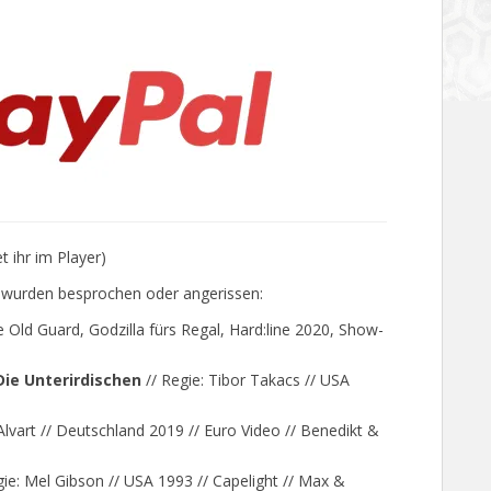
 ihr im Player)
) wurden besprochen oder angerissen:
 Old Guard, Godzilla fürs Regal, Hard:line 2020, Show-
Die Unterirdischen
// Regie: Tibor Takacs // USA
 Alvart // Deutschland 2019 // Euro Video // Benedikt &
gie: Mel Gibson // USA 1993 // Capelight // Max &