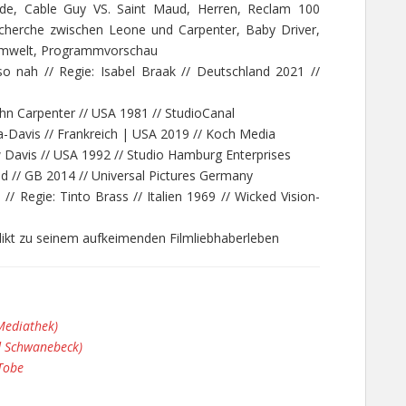
e, Cable Guy VS. Saint Maud, Herren, Reclam 100
cherche zwischen Leone und Carpenter, Baby Driver,
ilmwelt, Programmvorschau
 nah // Regie: Isabel Braak // Deutschland 2021 //
ohn Carpenter // USA 1981 // StudioCanal
la-Davis // Frankreich | USA 2019 // Koch Media
 Davis // USA 1992 // Studio Hamburg Enterprises
nd // GB 2014 // Universal Pictures Germany
/ Regie: Tinto Brass // Italien 1969 // Wicked Vision-
dikt zu seinem aufkeimenden Filmliebhaberleben
Mediathek)
d Schwanebeck)
Tobe