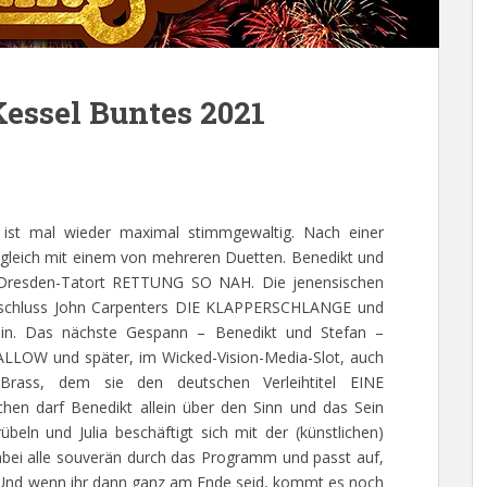
essel Buntes 2021
w ist mal wieder maximal stimmgewaltig. Nach einer
r gleich mit einem von mehreren Duetten. Benedikt und
en Dresden-Tatort RETTUNG SO NAH. Die jenensischen
nschluss John Carpenters DIE KLAPPERSCHLANGE und
hin. Das nächste Gespann – Benedikt und Stefan –
ALLOW und später, im Wicked-Vision-Media-Slot, auch
ass, dem sie den deutschen Verleihtitel EINE
 darf Benedikt allein über den Sinn und das Sein
ln und Julia beschäftigt sich mit der (künstlichen)
abei alle souverän durch das Programm und passt auf,
nd. Und wenn ihr dann ganz am Ende seid, kommt es noch