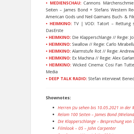
•
MEDIENSCHAU:
Cannons Märchenschmied
Seiten – James Bond + Stefans Western Re
American Gods und Neil Gaimans Buch- & F
• HEIMKINO:
TV | VOD: Tatort – Rettung so
DasErste
• HEIMKINO:
Die Klapperschlange // Regie: J
• HEIMKINO:
Swallow // Regie: Carlo Mirabel
• HEIMKINO:
Alarmstufe Rot // Regie: Andrew
• HEIMKINO:
Ex Machina // Regie: Alex Garla
• HEIMKINO:
Wicked Cinema: Cosi Fan Tutte /
Media
• DEEP TALK RADIO:
Stefan interviewt Bene
Shownotes:
Herren (zu sehen bis 10.05.2021 in der 
Relam 100 Seiten – James Bond (Wielan
Die Klapperschlange – Besprechung von 
Filmlook – 05 – John Carpenter