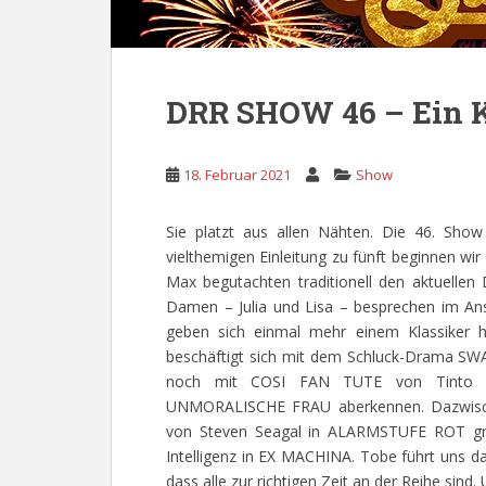
DRR SHOW 46 – Ein K
18. Februar 2021
Show
Sie platzt aus allen Nähten. Die 46. Sho
vielthemigen Einleitung zu fünft beginnen wi
Max begutachten traditionell den aktuell
Damen – Julia und Lisa – besprechen im A
geben sich einmal mehr einem Klassiker 
beschäftigt sich mit dem Schluck-Drama SW
noch mit COSI FAN TUTE von Tinto Br
UNMORALISCHE FRAU aberkennen. Dazwischen
von Steven Seagal in ALARMSTUFE ROT grübe
Intelligenz in EX MACHINA. Tobe führt uns d
dass alle zur richtigen Zeit an der Reihe si